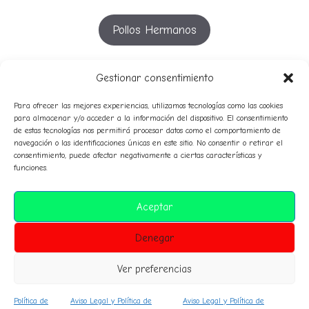
Pollos Hermanos
YouTube
Gestionar consentimiento
Para ofrecer las mejores experiencias, utilizamos tecnologías como las cookies
para almacenar y/o acceder a la información del dispositivo. El consentimiento
de estas tecnologías nos permitirá procesar datos como el comportamiento de
53º
51º
52º
54º
55º
50º
56º
57º
navegación o las identificaciones únicas en este sitio. No consentir o retirar el
58º
49º
consentimiento, puede afectar negativamente a ciertas características y
avatares
59º
funciones.
audio
campeones
Clasificaciones
composición
Aceptar
historico
corresponsales
diplomas
himno
normas
Denegar
premiosespeciales
inteligencia artificial
prensa
sanciones
sorteo
Ver preferencias
Política de
Aviso Legal y Política de
Aviso Legal y Política de