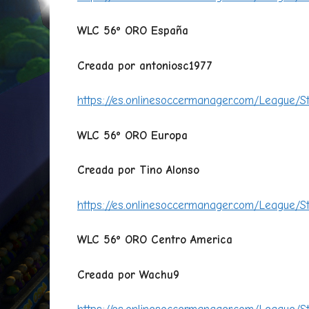
WLC 56º ORO España
Creada por antoniosc1977
https://es.onlinesoccermanager.com/League/S
WLC 56º ORO Europa
Creada por Tino Alonso
https://es.onlinesoccermanager.com/League/S
WLC 56º ORO Centro America
Creada por Wachu9