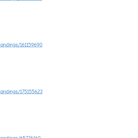
tandings/161159690
tandings/175155623