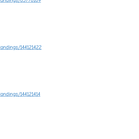
tandings/65776169
tandings/144121422
tandings/144121414