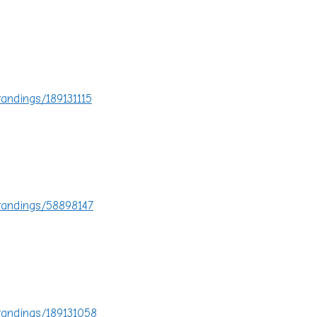
tandings/189131115
tandings/58898147
tandings/189131058