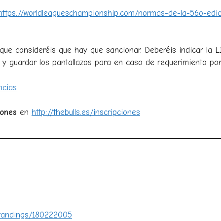
https://worldleagueschampionship.com/normas-de-la-56o-edic
que consideréis que hay que sancionar. Deberéis indicar la 
 y guardar los pantallazos para en caso de requerimiento pon
ncias
ciones
en
http://thebulls.es/inscripciones
Standings/180222005