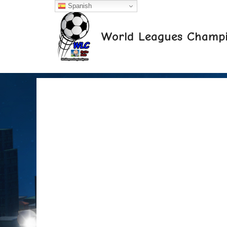
Saltar
Spanish
al
contenido
World Leagues Champi