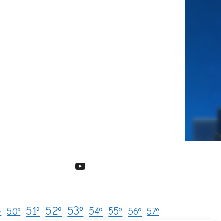
YouTube
53º
51º
52º
54º
55º
50º
56º
57º
º