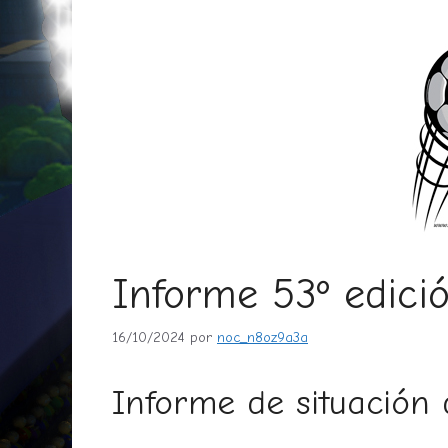
Informe 53º edici
16/10/2024
por
noc_n8oz9a3a
Informe de situación d