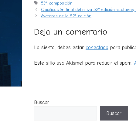
Etiquetas
53º
,
composición
Clasificación final definitiva 52º edición «Lafuen
Avatares de la 52º edición
Deja un comentario
Lo siento, debes estar
conectado
para public
Este sitio usa Akismet para reducir el spam.
Buscar
Buscar