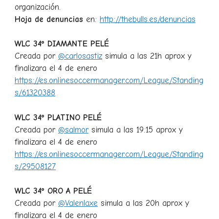
organización.
Hoja de denuncias
en:
http://thebulls.es/denuncias
WLC 34º DIAMANTE PELÉ
Creada por
@carlosastiz
simula a las 21h aprox y
finalizara el 4 de enero
https://es.onlinesoccermanager.com/League/Standing
s/61320388
WLC 34º PLATINO PELÉ
Creada por
@salmor
simula a las 19:15 aprox y
finalizara el 4 de enero
https://es.onlinesoccermanager.com/League/Standing
s/29508127
WLC 34º ORO A PELÉ
Creada por
@Valenlaxe
simula a las 20h aprox y
finalizara el 4 de enero