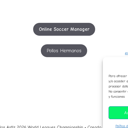
Online Soccer Manager
Pollos Hermanos
49
5
Para ofrecer 
y/o acceder a
c
procesar dato
No consentir 
in
y funciones.
p
A
Política 
los Astiz 2026 World Leagues Championship • Creado con Generat