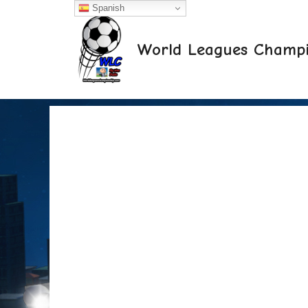
Saltar
Spanish
al
contenido
World Leagues Champi