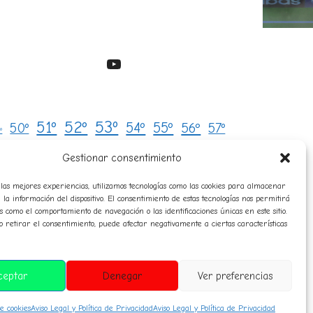
YouTube
53º
51º
52º
54º
55º
50º
56º
57º
º
avatares
8º
59º
audio
campeones
Gestionar consentimiento
Clasificaciones
composición
las mejores experiencias, utilizamos tecnologías como las cookies para almacenar
historico
 la información del dispositivo. El consentimiento de estas tecnologías nos permitirá
orresponsales
diplomas
himno
s como el comportamiento de navegación o las identificaciones únicas en este sitio.
normas
premiosespeciales
o retirar el consentimiento, puede afectar negativamente a ciertas características
teligencia artificial
sanciones
sorteo
rensa
ceptar
Denegar
Ver preferencias
de cookies
Aviso Legal y Política de Privacidad
Aviso Legal y Política de Privacidad
ePress