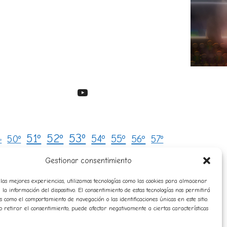
YouTube
53º
51º
52º
54º
55º
50º
56º
57º
º
avatares
8º
59º
audio
campeones
Gestionar consentimiento
Clasificaciones
composición
las mejores experiencias, utilizamos tecnologías como las cookies para almacenar
 la información del dispositivo. El consentimiento de estas tecnologías nos permitirá
historico
orresponsales
diplomas
himno
s como el comportamiento de navegación o las identificaciones únicas en este sitio.
normas
o retirar el consentimiento, puede afectar negativamente a ciertas características
premiosespeciales
teligencia artificial
sanciones
sorteo