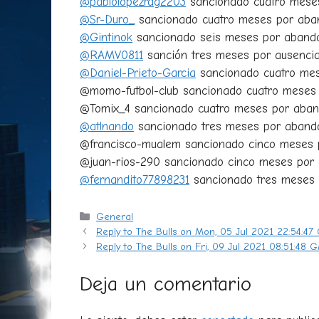
@pablolópezrdg2203
sancionado cuatro meses
@Sr-Duro_
sancionado cuatro meses por aban
@Gintinok
sancionado seis meses por abandon
@RAMV0811
sanción tres meses por ausenci
@Daniel-Prieto-Garcia
sancionado cuatro mese
@momo-futbol-club sancionado cuatro meses 
@Tomix_4 sancionado cuatro meses por aband
@atlnando
sancionado tres meses por abandon
@francisco-mualem sancionado cinco meses po
@juan-rios-290 sancionado cinco meses por a
@fernandito77898231
sancionado tres meses p
Categorías
General
Reply to The Bulls on Mon, 05 Jul 2021 22:54:47
Reply to The Bulls on Fri, 09 Jul 2021 08:51:48 
Deja un comentario