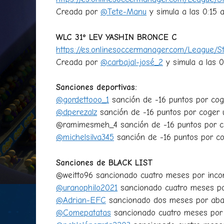
Creada por
@Tete-Manu
y simula a las 0:15 ap
WLC 31º LEV YASHIN BRONCE C
https://es.onlinesoccermanager.com/League/
Creada por
@carbajal-josé_2
y simula a las 0:
Sanciones deportivas:
@gordettooo_1
sanción de -16 puntos por co
@dperezalz
sanción de -16 puntos por coger 
@ramimesmeh_4 sanción de -16 puntos por co
@michelsilva345
sanción de -16 puntos por c
Sanciones de BLACK LIST
@weitto96 sancionado cuatro meses por inco
@uranophilo2021
sancionado cuatro meses p
@Adrian-EFC
sancionado dos meses por aba
@Comepatatas
sancionado cuatro meses por 