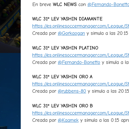
En breve
WLC NEWS
con
@Fernando-Bonett
WLC 31º LEV YASHIN DIAMANTE
https://es.onlinesoccermanager.com/League/S
Creada por
@Gorkaogan
y simula a las 20:15 
WLC 31º LEV YASHIN PLATINO
https://es.onlinesoccermanager.com/League/S
Creada por
@Fernando-Bonetto
y simula a las
WLC 31º LEV YASHIN ORO A
https://es.onlinesoccermanager.com/League/S
Creada por
@rubbens-80
y simula a las 20:15 
WLC 31º LEV YASHIN ORO B
https://es.onlinesoccermanager.com/League/
Creada por
@Kaamek
y simula a las 0:15 aprox