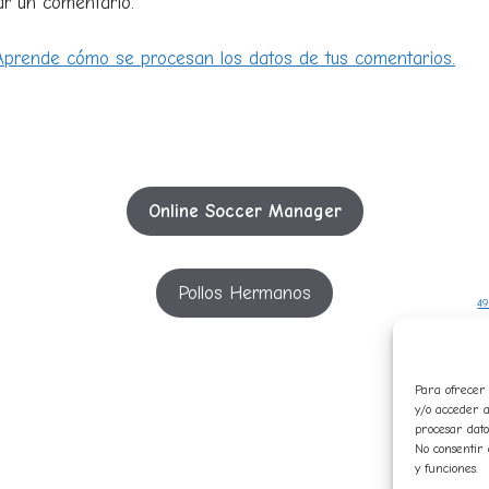
ar un comentario.
Aprende cómo se procesan los datos de tus comentarios.
Online Soccer Manager
Pollos Hermanos
49
5
Para ofrecer 
y/o acceder a
c
procesar dato
No consentir 
in
y funciones.