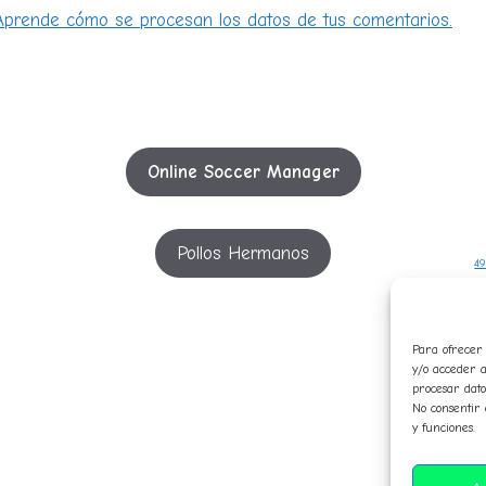
Aprende cómo se procesan los datos de tus comentarios.
Online Soccer Manager
Pollos Hermanos
49
5
Para ofrecer 
y/o acceder a
c
procesar dato
No consentir 
in
y funciones.
p