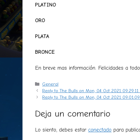
PLATINO
ORO
PLATA
BRONCE
En breve mas información. Felicidades a tod
Categorías
General
Reply to The Bulls on Mon, 04 Oct 2021 09:29:1
Reply to The Bulls on Mon, 04 Oct 2021 09:01:0
Deja un comentario
Lo siento, debes estar
conectado
para public