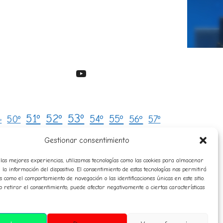
YouTube
53º
51º
52º
54º
55º
50º
56º
57º
º
avatares
8º
59º
audio
campeones
Gestionar consentimiento
Clasificaciones
composición
las mejores experiencias, utilizamos tecnologías como las cookies para almacenar
 la información del dispositivo. El consentimiento de estas tecnologías nos permitirá
historico
orresponsales
diplomas
himno
s como el comportamiento de navegación o las identificaciones únicas en este sitio.
normas
o retirar el consentimiento, puede afectar negativamente a ciertas características
premiosespeciales
teligencia artificial
sanciones
sorteo
rensa