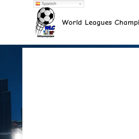
Saltar
Spanish
al
contenido
World Leagues Champi