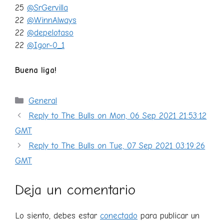
25
@SrGervilla
22
@WinnAlways
22
@depelotaso
22
@Igor-0_1
Buena liga!
Categorías
General
Reply to The Bulls on Mon, 06 Sep 2021 21:53:12
GMT
Reply to The Bulls on Tue, 07 Sep 2021 03:19:26
GMT
Deja un comentario
Lo siento, debes estar
conectado
para publicar un