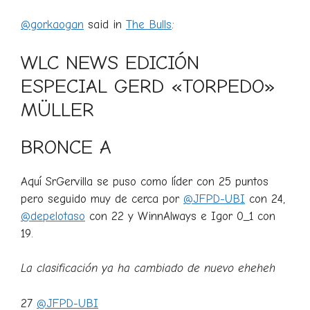
@gorkaogan
said in
The Bulls
:
WLC NEWS EDICIÓN
ESPECIAL GERD «TORPEDO»
MÜLLER
BRONCE A
Aquí SrGervilla se puso como líder con 25 puntos
pero seguido muy de cerca por
@JFPD-UBI
con 24,
@depelotaso
con 22 y WinnAlways e Igor 0_1 con
19.
La clasificación ya ha cambiado de nuevo eheheh
27
@JFPD-UBI