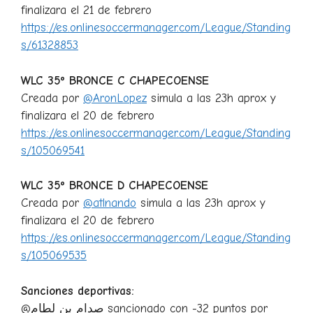
finalizara el 21 de febrero
https://es.onlinesoccermanager.com/League/Standing
s/61328853
WLC 35º BRONCE C CHAPECOENSE
Creada por
@AronLopez
simula a las 23h aprox y
finalizara el 20 de febrero
https://es.onlinesoccermanager.com/League/Standing
s/105069541
WLC 35º BRONCE D CHAPECOENSE
Creada por
@atlnando
simula a las 23h aprox y
finalizara el 20 de febrero
https://es.onlinesoccermanager.com/League/Standing
s/105069535
Sanciones deportivas:
@صدام بن لطام sancionado con -32 puntos por