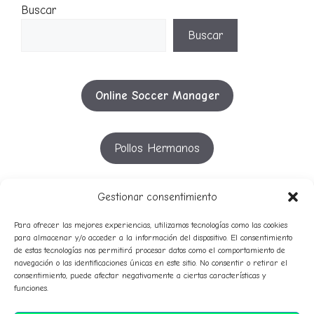
Buscar
Buscar
Online Soccer Manager
Pollos Hermanos
YouTube
Gestionar consentimiento
Para ofrecer las mejores experiencias, utilizamos tecnologías como las cookies
para almacenar y/o acceder a la información del dispositivo. El consentimiento
de estas tecnologías nos permitirá procesar datos como el comportamiento de
53º
51º
52º
54º
55º
50º
56º
57º
navegación o las identificaciones únicas en este sitio. No consentir o retirar el
58º
49º
consentimiento, puede afectar negativamente a ciertas características y
avatares
59º
funciones.
audio
campeones
Clasificaciones