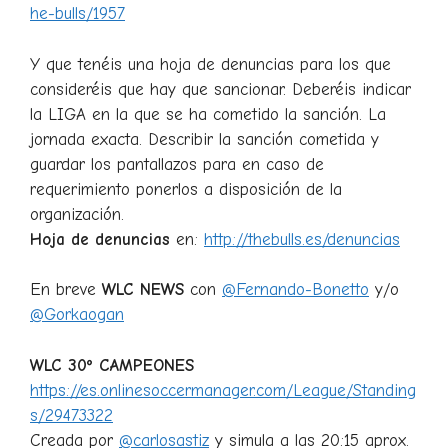
he-bulls/1957
Y que tenéis una hoja de denuncias para los que
consideréis que hay que sancionar. Deberéis indicar
la LIGA en la que se ha cometido la sanción. La
jornada exacta. Describir la sanción cometida y
guardar los pantallazos para en caso de
requerimiento ponerlos a disposición de la
organización.
Hoja de denuncias
en:
http://thebulls.es/denuncias
En breve
WLC NEWS
con
@Fernando-Bonetto
y/o
@Gorkaogan
WLC 30º CAMPEONES
https://es.onlinesoccermanager.com/League/Standing
s/29473322
Creada por
@carlosastiz
y simula a las 20:15 aprox.