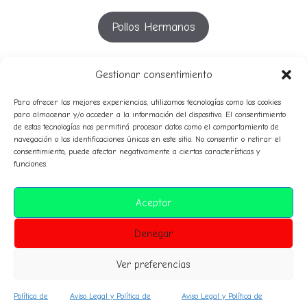
Pollos Hermanos
YouTube
Gestionar consentimiento
Para ofrecer las mejores experiencias, utilizamos tecnologías como las cookies
para almacenar y/o acceder a la información del dispositivo. El consentimiento
de estas tecnologías nos permitirá procesar datos como el comportamiento de
53º
51º
52º
54º
55º
50º
56º
57º
58º
navegación o las identificaciones únicas en este sitio. No consentir o retirar el
49º
consentimiento, puede afectar negativamente a ciertas características y
avatares
59º
funciones.
audio
campeones
Clasificaciones
composición
Aceptar
historico
corresponsales
diplomas
himno
normas
Denegar
premiosespeciales
inteligencia artificial
prensa
sanciones
sorteo
Ver preferencias
Política de
Aviso Legal y Política de
Aviso Legal y Política de