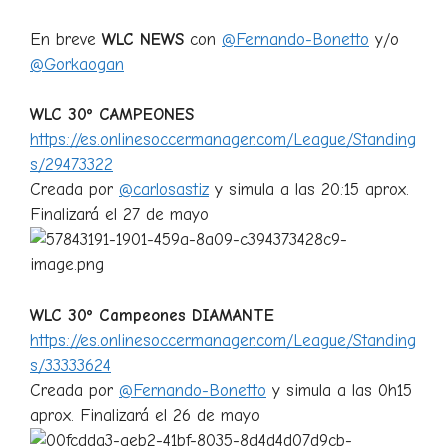
En breve
WLC NEWS
con
@Fernando-Bonetto
y/o
@Gorkaogan
WLC 30º CAMPEONES
https://es.onlinesoccermanager.com/League/Standing
s/29473322
Creada por
@carlosastiz
y simula a las 20:15 aprox.
Finalizará el 27 de mayo
WLC 30º Campeones DIAMANTE
https://es.onlinesoccermanager.com/League/Standing
s/33333624
Creada por
@Fernando-Bonetto
y simula a las 0h15
aprox. Finalizará el 26 de mayo