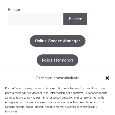
Buscar
Buscar
Online Soccer Manager
Pollos Hermanos
YouTube
Gestionar consentimiento
Para ofrecer las mejores experiencias, utilizamos tecnologías como las cookies
para almacenar y/o acceder a la información del dispositivo. El consentimiento
de estas tecnologías nos permitirá procesar datos como el comportamiento de
53º
51º
52º
54º
55º
50º
56º
57º
58º
navegación o las identificaciones únicas en este sitio. No consentir o retirar el
49º
consentimiento, puede afectar negativamente a ciertas características y
avatares
59º
funciones.
audio
campeones