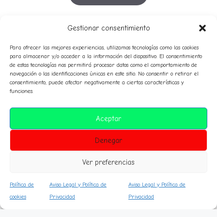
YouTube
Gestionar consentimiento
Para ofrecer las mejores experiencias, utilizamos tecnologías como las cookies
para almacenar y/o acceder a la información del dispositivo. El consentimiento
de estas tecnologías nos permitirá procesar datos como el comportamiento de
53º
51º
52º
54º
55º
50º
56º
57º
58º
navegación o las identificaciones únicas en este sitio. No consentir o retirar el
49º
consentimiento, puede afectar negativamente a ciertas características y
avatares
59º
funciones.
audio
campeones
Clasificaciones
composición
Aceptar
historico
corresponsales
diplomas
himno
normas
Denegar
premiosespeciales
inteligencia artificial
prensa
sanciones
sorteo
Ver preferencias
Política de
Aviso Legal y Política de
Aviso Legal y Política de
© Carlos Astiz 2026 World Leagues Championship •
cookies
Privacidad
Privacidad
Creado con GeneratePress