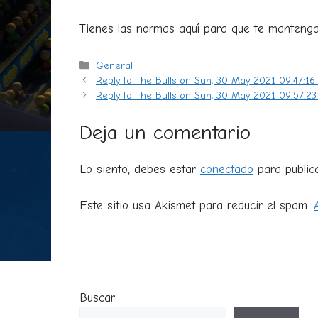
Tienes las normas aquí para que te manteng
Categorías
General
Reply to The Bulls on Sun, 30 May 2021 09:47:1
Reply to The Bulls on Sun, 30 May 2021 09:57:2
Deja un comentario
Lo siento, debes estar
conectado
para public
Este sitio usa Akismet para reducir el spam.
Buscar