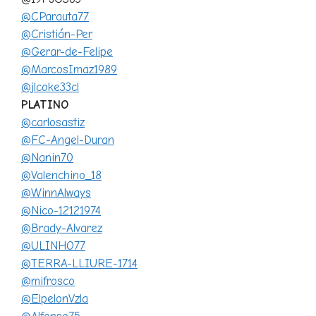
@CParauta77
@Cristián-Per
@Gerar-de-Felipe
@MarcosImaz1989
@jlcoke33cl
PLATINO
@carlosastiz
@FC-Angel-Duran
@Nanin70
@Valenchino_18
@WinnAlways
@Nico-12121974
@Brady-Alvarez
@ULINHO77
@TERRA-LLIURE-1714
@mifrosco
@ElpelonVzla