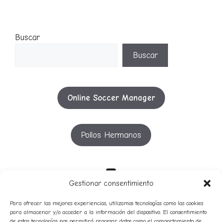
Buscar
Buscar
Online Soccer Manager
Pollos Hermanos
YouTube
Gestionar consentimiento
Para ofrecer las mejores experiencias, utilizamos tecnologías como las cookies
para almacenar y/o acceder a la información del dispositivo. El consentimiento
53º
51º
52º
54º
55º
50º
56º
57º
58º
49º
de estas tecnologías nos permitirá procesar datos como el comportamiento de