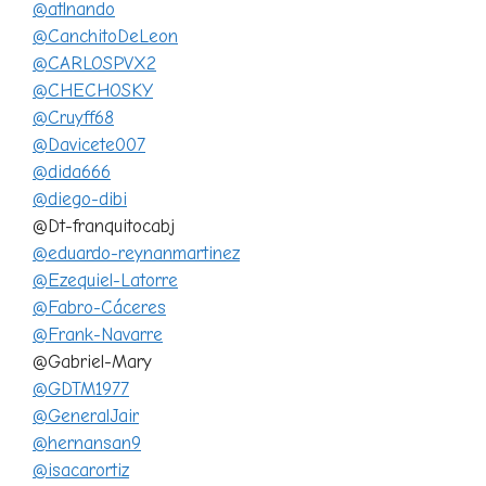
@atlnando
@CanchitoDeLeon
@CARLOSPVX2
@CHECHOSKY
@Cruyff68
@Davicete007
@dida666
@diego-dibi
@Dt-franquitocabj
@eduardo-reynanmartinez
@Ezequiel-Latorre
@Fabro-Cáceres
@Frank-Navarre
@Gabriel-Mary
@GDTM1977
@GeneralJair
@hernansan9
@isacarortiz