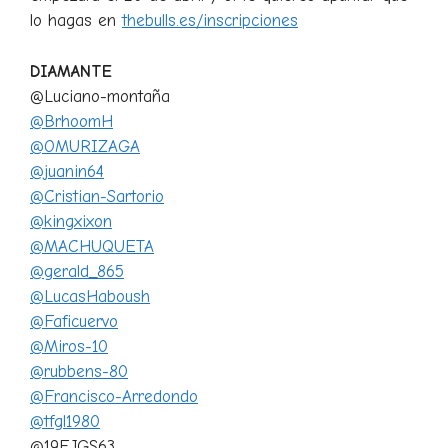
lo hagas en
thebulls.es/inscripciones
DIAMANTE
@Luciano-montaña
@BrhoomH
@OMURIZAGA
@juanin64
@Cristian-Sartorio
@kingxixon
@MACHUQUETA
@gerald_865
@LucasHaboush
@Faficuervo
@Miros-10
@rubbens-80
@Francisco-Arredondo
@tfgl1980
@19FJGS63