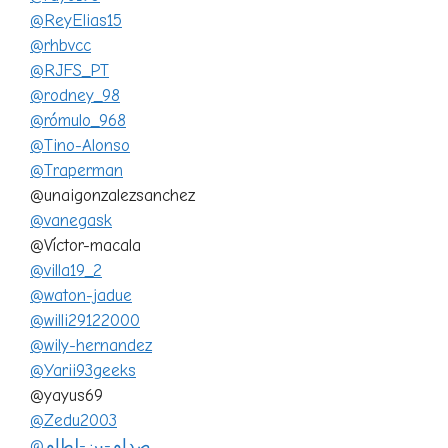
@ReyElias15
@rhbvcc
@RJFS_PT
@rodney_98
@rómulo_968
@Tino-Alonso
@Traperman
@unaigonzalezsanchez
@vanegask
@Víctor-macala
@villa19_2
@waton-jadue
@willi29122000
@wily-hernandez
@Yarii93geeks
@yayus69
@Zedu2003
@صدام-بن-لطام