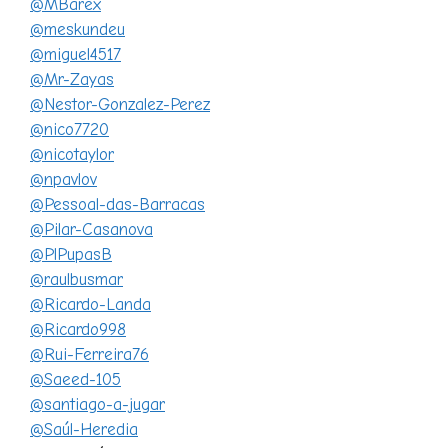
@MBarex
@meskundeu
@miguel4517
@Mr-Zayas
@Nestor-Gonzalez-Perez
@nico7720
@nicotaylor
@npavlov
@Pessoal-das-Barracas
@Pilar-Casanova
@PlPupasB
@raulbusmar
@Ricardo-Landa
@Ricardo998
@Rui-Ferreira76
@Saeed-105
@santiago-a-jugar
@Saúl-Heredia