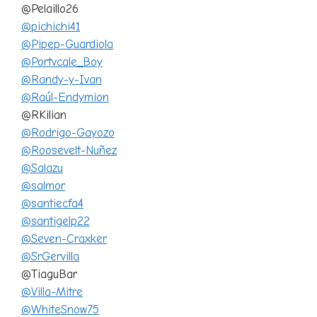
@Pelaillo26
@pichichi41
@Pipep-Guardiola
@Portvcale_Boy
@Randy-y-Ivan
@Raúl-Endymion
@RKilian
@Rodrigo-Gayozo
@Roosevelt-Nuñez
@Salazu
@salmor
@santiecfa4
@santigelp22
@Seven-Craxker
@SrGervilla
@TiaguBar
@Villa-Mitre
@WhiteSnow75