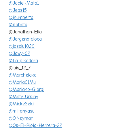
@Jaciel-Mata1
@Jeas15
@jhumberto
@jllobato
@Jonathan-Elial
@Jorgenotaloca
@joselu1020
@Jowy-02
@La-pikadora
@luis_12_7
@Marchelako
@Maria01Mu
@Mariano-Giorgi
@Maty-Ursiny
@MickeSeki
@miltonyasu
@O.Neymar
@Os-El-Piojo-Herrera-22