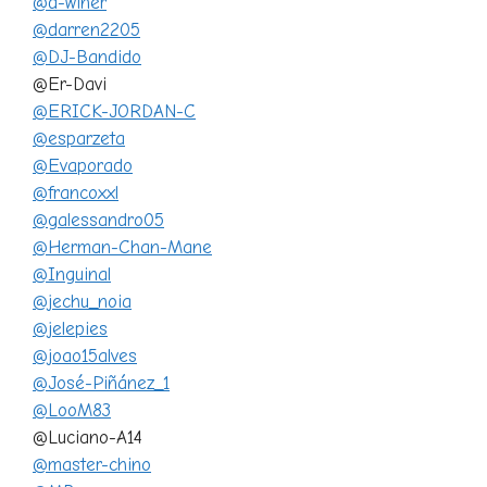
@d-winer
@darren2205
@DJ-Bandido
@Er-Davi
@ERICK-JORDAN-C
@esparzeta
@Evaporado
@francoxxl
@galessandro05
@Herman-Chan-Mane
@Inguinal
@jechu_noia
@jelepies
@joao15alves
@José-Piñánez_1
@LooM83
@Luciano-A14
@master-chino