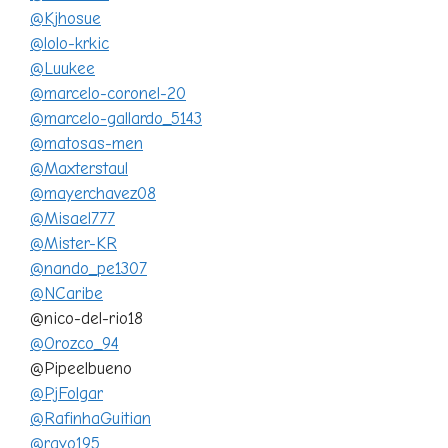
@Kjhosue
@lolo-krkic
@Luukee
@marcelo-coronel-20
@marcelo-gallardo_5143
@matosas-men
@Maxterstaul
@mayerchavez08
@Misael777
@Mister-KR
@nando_pe1307
@NCaribe
@nico-del-rio18
@Orozco_94
@Pipeelbueno
@PjFolgar
@RafinhaGuitian
@rayo195