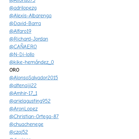
@Alfonso75
@adrilopezg
@Alexis-Albarenga
@David-Barra
@Alfaro19
@Richard-Jordan
@CAÑAERO
@N-Di-lollo
@kike-hernández_0
ORO
@AlonsoSalvador2015
@altenaiji22
@Amhir-17_1
@arielagusting952
@AronLopez
@Christian-Ortega-87
@chuachenege
@czaj52