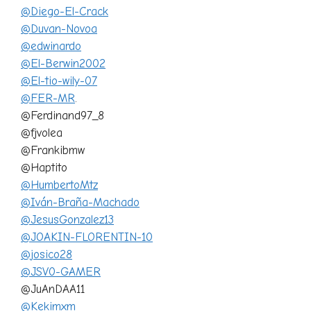
@Diego-El-Crack
@Duvan-Novoa
@edwinardo
@El-Berwin2002
@El-tio-wily-07
@FER-MR
.
@Ferdinand97_8
@fjvolea
@Frankibmw
@Haptito
@HumbertoMtz
@Iván-Braña-Machado
@JesusGonzalez13
@JOAKIN-FLORENTIN-10
@josico28
@JSV0-GAMER
@JuAnDAA11
@Kekimxm