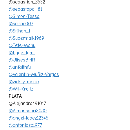
@sebastián_3532
@sebastopol_81
@Simon-Tesso
@solrac007
@Srjhon_1
@Supermaik1969
@Tete-Manu
@tiggefdgmf
@UlisesBHR
@unfaithfull
@Valentin-Muñiz-Vargas
@vick-y-mario
@Wil-Kreitz
PLATA
@Alejandro491017
@Almansoori2030
@angel-lopez12345
@antoniosc1977