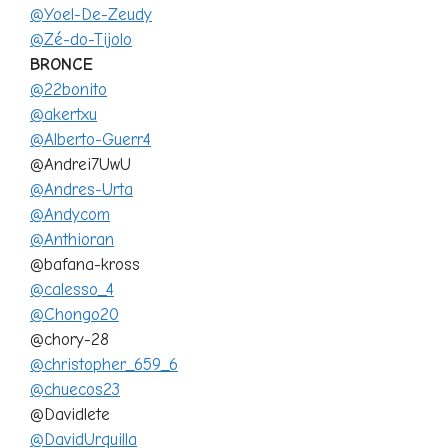
@Yoel-De-Zeudy
@Zé-do-Tijolo
BRONCE
@22bonito
@akertxu
@Alberto-Guerr4
@Andrei7UwU
@Andres-Urta
@Andycom
@Anthioran
@bafana-kross
@calesso_4
@Chongo20
@chory-28
@christopher_659_6
@chuecos23
@Davidlete
@DavidUrquilla