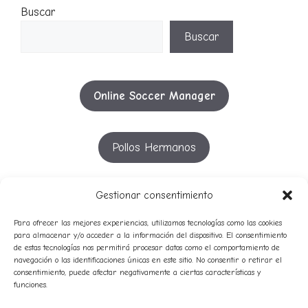
Buscar
Buscar
Online Soccer Manager
Pollos Hermanos
YouTube
Gestionar consentimiento
Para ofrecer las mejores experiencias, utilizamos tecnologías como las cookies
para almacenar y/o acceder a la información del dispositivo. El consentimiento
de estas tecnologías nos permitirá procesar datos como el comportamiento de
53º
51º
52º
54º
55º
50º
56º
57º
navegación o las identificaciones únicas en este sitio. No consentir o retirar el
58º
49º
consentimiento, puede afectar negativamente a ciertas características y
avatares
59º
funciones.
audio
campeones