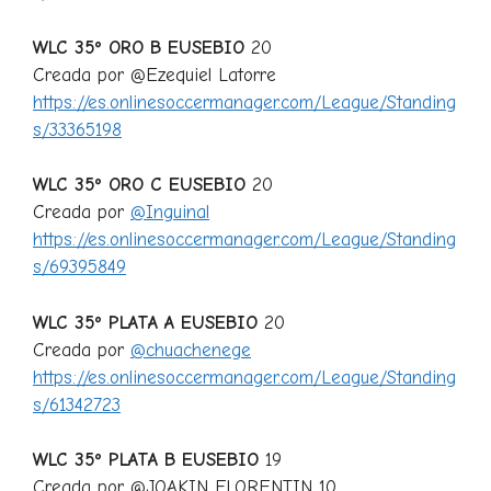
WLC 35º ORO B EUSEBIO
20
Creada por @Ezequiel Latorre
https://es.onlinesoccermanager.com/League/Standing
s/33365198
WLC 35º ORO C EUSEBIO
20
Creada por
@Inguinal
https://es.onlinesoccermanager.com/League/Standing
s/69395849
WLC 35º PLATA A EUSEBIO
20
Creada por
@chuachenege
https://es.onlinesoccermanager.com/League/Standing
s/61342723
WLC 35º PLATA B EUSEBIO
19
Creada por @JOAKIN FLORENTIN 10