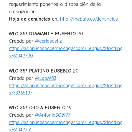
requerimiento ponerlos a disposición de la
organización.
Hoja de denuncias
en:
http://thebulls.es/denuncias
WLC 35º DIAMANTE EUSEBIO
20
Creada por
@carlosastiz
https://es.onlinesoccermanager.com/League/Standing
s/61342720
WLC 35º PLATINO EUSEBIO
20
Creada por
@LooM83
https://es.onlinesoccermanager.com/League/Standing
s/33365197
WLC 35º ORO A EUSEBIO
19
Creada por
@AntonioSC1977
https://es.onlinesoccermanager.com/League/Standing
s/61342751