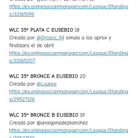
https://es.onlinesoccermanager.com/League/Standing
s/33365199
WLC 35º PLATA C EUSEBIO
18
Creada por
@Orozco_94
simula a las aprox y
finalizara el de abril
https://es.onlinesoccermanager.com/League/Standing
s/33365207
WLC 35º BRONCE A EUSEBIO
20
Creada por
@Luukee
https://es.onlinesoccermanager.com/League/Standing
s/29527126
WLC 35º BRONCE B EUSEBIO
19
Creada por @unaigonzalezsanchez
https://es.onlinesoccermanager.com/League/Standing