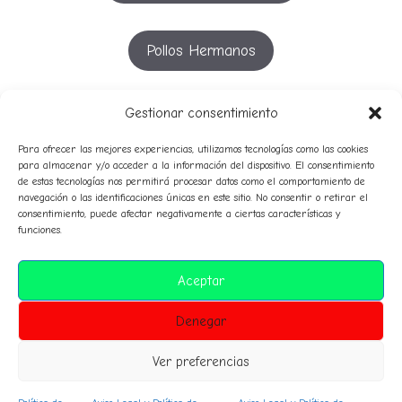
Pollos Hermanos
YouTube
Gestionar consentimiento
Para ofrecer las mejores experiencias, utilizamos tecnologías como las cookies
para almacenar y/o acceder a la información del dispositivo. El consentimiento
de estas tecnologías nos permitirá procesar datos como el comportamiento de
53º
51º
52º
54º
55º
50º
56º
57º
navegación o las identificaciones únicas en este sitio. No consentir o retirar el
58º
49º
consentimiento, puede afectar negativamente a ciertas características y
avatares
59º
funciones.
audio
campeones
Clasificaciones
composición
Aceptar
historico
corresponsales
diplomas
himno
normas
Denegar
premiosespeciales
inteligencia artificial
prensa
sanciones
sorteo
Ver preferencias