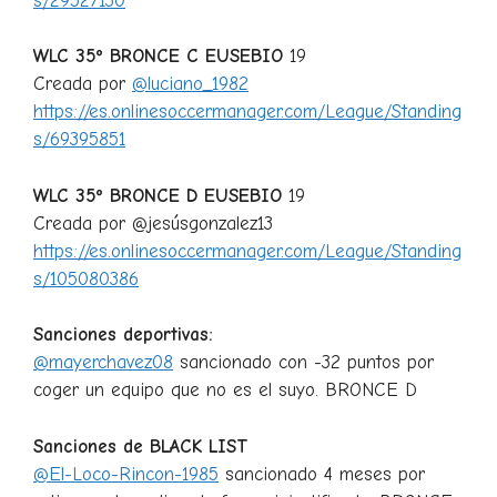
s/29527130
WLC 35º BRONCE C EUSEBIO
19
Creada por
@luciano_1982
https://es.onlinesoccermanager.com/League/Standing
s/69395851
WLC 35º BRONCE D EUSEBIO
19
Creada por @jesúsgonzalez13
https://es.onlinesoccermanager.com/League/Standing
s/105080386
Sanciones deportivas:
@mayerchavez08
sancionado con -32 puntos por
coger un equipo que no es el suyo. BRONCE D
Sanciones de BLACK LIST
@El-Loco-Rincon-1985
sancionado 4 meses por