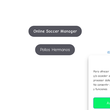
Online Soccer Manager
Pollos Hermanos
49
5
Para ofrecer 
y/o acceder a
c
procesar dato
No consentir 
in
y funciones.
p
A