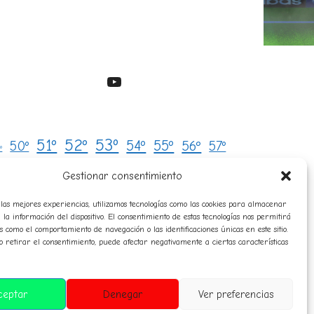
YouTube
53º
51º
52º
54º
55º
50º
56º
57º
º
avatares
8º
59º
audio
campeones
Gestionar consentimiento
Clasificaciones
composición
las mejores experiencias, utilizamos tecnologías como las cookies para almacenar
historico
 la información del dispositivo. El consentimiento de estas tecnologías nos permitirá
orresponsales
diplomas
himno
s como el comportamiento de navegación o las identificaciones únicas en este sitio.
normas
premiosespeciales
o retirar el consentimiento, puede afectar negativamente a ciertas características
teligencia artificial
sanciones
sorteo
rensa
ceptar
Denegar
Ver preferencias