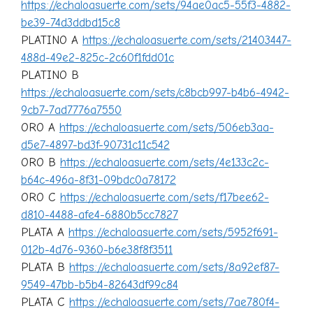
https://echaloasuerte.com/sets/94ae0ac5-55f3-4882-
be39-74d3ddbd15c8
PLATINO A
https://echaloasuerte.com/sets/21403447-
488d-49e2-825c-2c60f1fdd01c
PLATINO B
https://echaloasuerte.com/sets/c8bcb997-b4b6-4942-
9cb7-7ad7776a7550
ORO A
https://echaloasuerte.com/sets/506eb3aa-
d5e7-4897-bd3f-90731c11c542
ORO B
https://echaloasuerte.com/sets/4e133c2c-
b64c-496a-8f31-09bdc0a78172
ORO C
https://echaloasuerte.com/sets/f17bee62-
d810-4488-afe4-6880b5cc7827
PLATA A
https://echaloasuerte.com/sets/5952f691-
012b-4d76-9360-b6e38f8f3511
PLATA B
https://echaloasuerte.com/sets/8a92ef87-
9549-47bb-b5b4-82643df99c84
PLATA C
https://echaloasuerte.com/sets/7ae780f4-