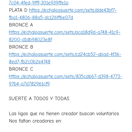
7c04-4fed-9fff-301e939ffe1a
PLATA D
https://echaloasuerte.com/sets/dde43bf7-
fba1-4806-88a5-dc126ff6e07d
BRONCE A
https://echaloasuerte.com/sets/aca18d9d-a748-41c9-
8200-d1db98023e8f
BRONCE B
https://echaloasuerte.com/sets/cd24cb52-abad-4f36-
8ed7-fb2c0b2e4748
BRONCE C
https://echaloasuerte.com/sets/835cd667-d398-4773-
97b4-a7d782961cf9
SUERTE A TODOS Y TODAS.
Las ligas que no tienen creador buscan voluntarios.
Nos faltan creadores en: