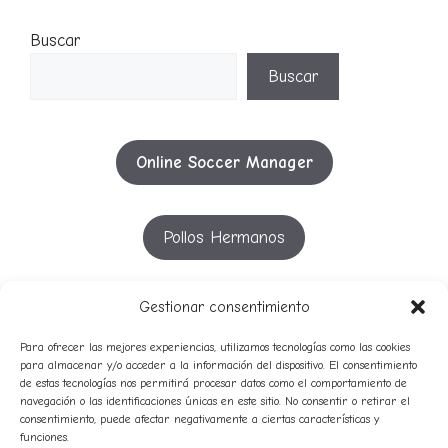
Buscar
Buscar
Online Soccer Manager
Pollos Hermanos
YouTube
Gestionar consentimiento
Para ofrecer las mejores experiencias, utilizamos tecnologías como las cookies
para almacenar y/o acceder a la información del dispositivo. El consentimiento
de estas tecnologías nos permitirá procesar datos como el comportamiento de
53º
51º
52º
54º
55º
50º
56º
57º
navegación o las identificaciones únicas en este sitio. No consentir o retirar el
58º
49º
consentimiento, puede afectar negativamente a ciertas características y
avatares
59º
funciones.
audio
campeones