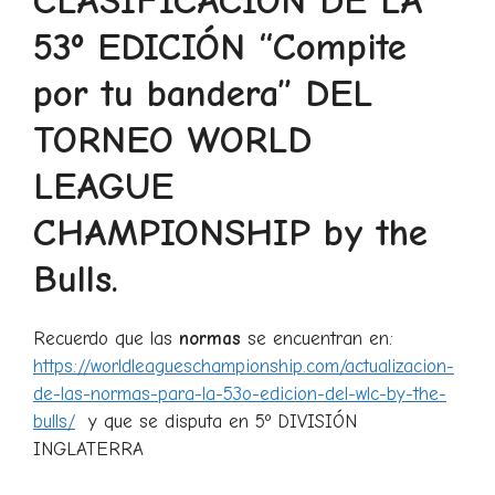
CLASIFICACIÓN DE LA
53º EDICIÓN “Compite
por tu bandera” DEL
TORNEO WORLD
LEAGUE
CHAMPIONSHIP by the
Bulls.
Recuerdo que las
normas
se encuentran en:
https://worldleagueschampionship.com/actualizacion-
de-las-normas-para-la-53o-edicion-del-wlc-by-the-
bulls/
y que se disputa en 5º DIVISIÓN
INGLATERRA