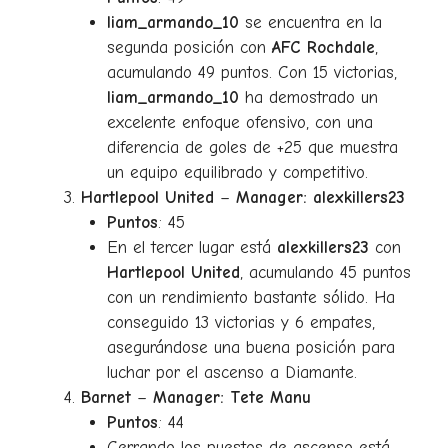
liam_armando_10
se encuentra en la
segunda posición con
AFC Rochdale
,
acumulando 49 puntos. Con 15 victorias,
liam_armando_10
ha demostrado un
excelente enfoque ofensivo, con una
diferencia de goles de +25 que muestra
un equipo equilibrado y competitivo.
Hartlepool United
–
Manager: alexkillers23
Puntos
: 45
En el tercer lugar está
alexkillers23
con
Hartlepool United
, acumulando 45 puntos
con un rendimiento bastante sólido. Ha
conseguido 13 victorias y 6 empates,
asegurándose una buena posición para
luchar por el ascenso a Diamante.
Barnet
–
Manager: Tete Manu
Puntos
: 44
Cerrando los puestos de ascenso está