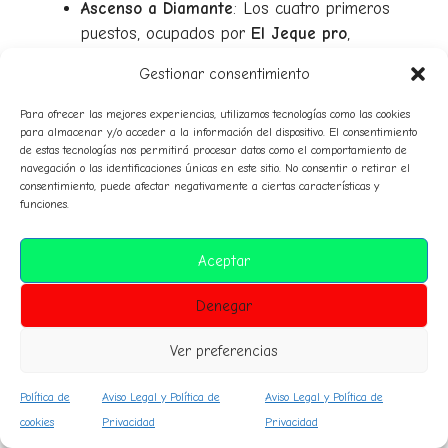
Ascenso a Diamante
: Los cuatro primeros
puestos, ocupados por
El Jeque pro
,
liam_armando_10
,
alexkillers23
, y
Tete
Gestionar consentimiento
Manu
, están actualmente en la zona de
ascenso a la Liga Diamante. Sin embargo,
Para ofrecer las mejores experiencias, utilizamos tecnologías como las cookies
con solo algunas jornadas restantes,
para almacenar y/o acceder a la información del dispositivo. El consentimiento
de estas tecnologías nos permitirá procesar datos como el comportamiento de
cualquier error podría ser decisivo.
Nico
navegación o las identificaciones únicas en este sitio. No consentir o retirar el
1212794
con
Forest Green Rovers
, que tiene
consentimiento, puede afectar negativamente a ciertas características y
funciones.
42 puntos, está muy cerca y podría meterse
en la pelea por el ascenso.
Descenso a Oro
: Los managers en los
Aceptar
puestos
del 11 al 24
deberán enfrentar el
Denegar
descenso a la Liga Oro. Entre ellos están
nutella_85
con
Maidenhead United
y
putovivi
Ver preferencias
con
Sutton United
, ambos con actuaciones
inconsistentes. El descenso se está
Política de
Aviso Legal y Política de
Aviso Legal y Política de
convirtiendo en una preocupación para
cookies
Privacidad
Privacidad
muchos equipos, especialmente los que se