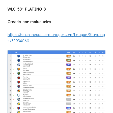
WLC 53º PLATINO B
Creada por maluqueira
https://es.onlinesoccermanager.com/League/Standing
s/32934060