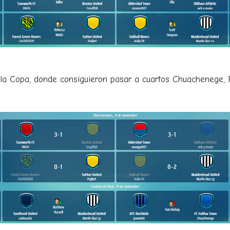
 la Copa, donde consiguieron pasar a cuartos Chuachenege, Pit