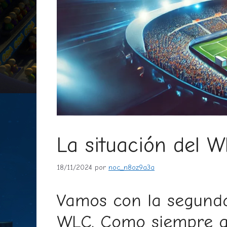
La situación del 
18/11/2024
por
noc_n8oz9a3a
Vamos con la segunda 
WLC. Como siempre ag