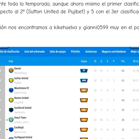
nte toda la temporada, aunque ahora mismo el primer clasif
specto al 2º (Sutton United de Pujibet) y 5 con el 3er clasif
cación nos encontramos a kikehuelva y gianni0599 muy en el p