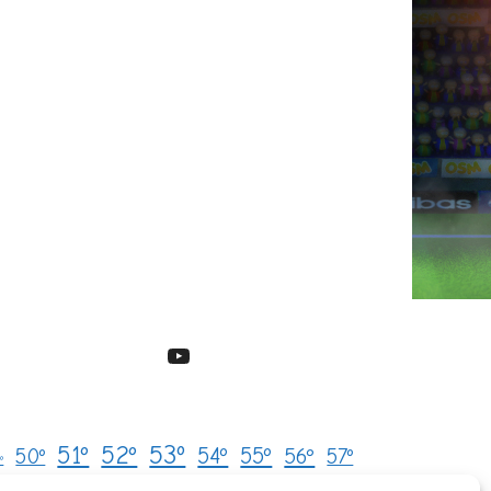
YouTube
53º
51º
52º
54º
55º
50º
56º
57º
º