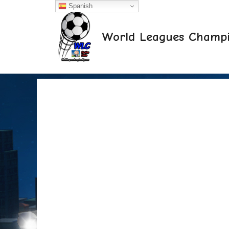
Saltar
Spanish
al
contenido
World Leagues Champi