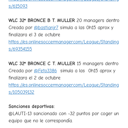
s/615093
WLC 32º BRONCE B T. MULLER
20 managers dentro
Creada por
@bastianjr7
simula a las 0h15 aprox y
finalizara el 3 de octubre
https://es.onlinesoccermanager.com/League/Standing
s/69354155
WLC 32º BRONCE C T. MULLER
15 managers dentro
Creada por
@Feto3386
simula a las 0h15 aprox y
finalizara el 2 de octubre
https://es.onlinesoccermanager.com/League/Standing
s/105039132
Sanciones deportivas:
@LAUTI-13 sancionado con -32 puntos por coger un
equipo que no le correspondía.