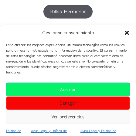
Pollos Hermanos
YouTube
Gestionar consentimiento
Para ofrecer las mejores experiencias, utilizamos tecnologías como las cookies
para almacenar y/o acceder a la información del dispositivo. El consentimiento
de estas tecnologías nos permitirá procesar datos como el comportamiento de
53º
51º
52º
54º
55º
50º
56º
57º
58º
navegación o las identificaciones únicas en este sitio. No consentir o retirar el
49º
consentimiento, puede afectar negativamente a ciertas características y
avatares
59º
funciones.
audio
campeones
Clasificaciones
composición
Aceptar
historico
corresponsales
diplomas
himno
normas
Denegar
premiosespeciales
inteligencia artificial
prensa
sanciones
sorteo
Ver preferencias
Política de
Aviso Legal y Política de
Aviso Legal y Política de